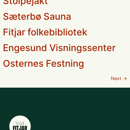
Stolpejakt
Sæterbø Sauna
Fitjar folkebibliotek
Engesund Visningssenter
Osternes Festning
Next
→