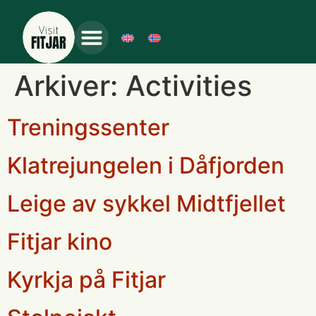
Arkiver:
Activities
Treningssenter
Klatrejungelen i Dåfjorden
Leige av sykkel Midtfjellet
Fitjar kino
Kyrkja på Fitjar