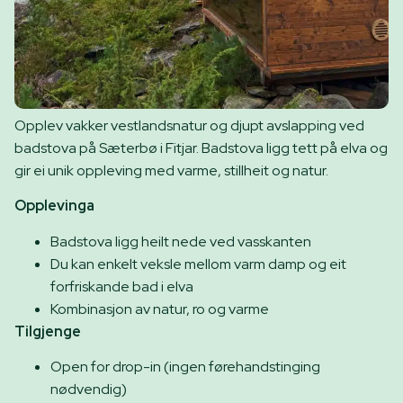
Opplev vakker vestlandsnatur og djupt avslapping ved
badstova på Sæterbø i Fitjar. Badstova ligg tett på elva og
gir ei unik oppleving med varme, stillheit og natur.
Opplevinga
Badstova ligg heilt nede ved vasskanten
Du kan enkelt veksle mellom varm damp og eit
forfriskande bad i elva
Kombinasjon av natur, ro og varme
Tilgjenge
Open for drop-in (ingen førehandstinging
nødvendig)