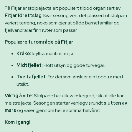
På Fitjar er stolpejakta eit populært tilbod organisert av
Fitjar Idrettslag
. Kvar sesong vert det plassert ut stolpar i
variert terreng, noko som gjer at både barnefamiliar og
fjellvandrarar finn ruter som passar.
Populære turområde på Fitjar:
Kråko:
Idyllisk maritimt miljø.
Midtfjellet:
Flott utsyn og gode turvegar.
Tveitafjellet:
For dei som ønskjer ein topptur med
utsikt.
Viktig å vite:
Stolpane har ulik vanskegrad, slik at alle kan
meistre jakta. Sesongen startar vanlegvis rundt
slutten av
mars
og varer gjennom heile sommarhalvåret.
Kom i gang!