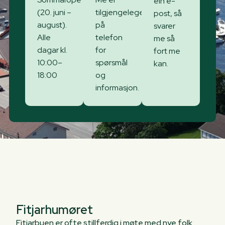
ein e-
(20. juni –
tilgjengelege
post, så
august).
på
svarer
Alle
telefon
me så
dagar kl.
for
fort me
10:00–
spørsmål
kan.
18:00
og
informasjon.
Fitjarhumøret
Fitjarbuen er ofte stillferdig i møte med nye folk,