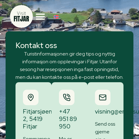
Kontakt oss
Turistinformasjonen gir deg tips og nyttig
informasjon om opplevingar i Fitjar. Utanfor
sesong har resepsjonen inga fast opningstid,
men du kan kontakte oss på e-post eller telefon.
Fitjarsjøen
+47
visning@enges
2, 5419
951 89
Send oss
Fitjar
950
gjerne
Sommarope
Me er